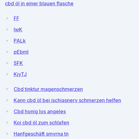
cbd öl in einer blauen flasche
FF
IwK
PALk
pEbml
SFK
KjyTJ
Cbd tinktur magenschmerzen
Kann cbd öl bei ischiasnerv schmerzen helfen
Cbd honig los angeles
Koi cbd öl zum schlafen
Hanfgeschäft smyrna tn