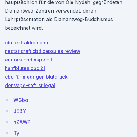
hauptsächlich für die von Ole Nydahl gegründeten
Diamantweg-Zentren verwendet, deren
Lehrpräsentation als Diamantweg-Buddhismus
bezeichnet wird.
cbd extraktion bho
nectar craft cbd capsules review
endoca cbd vape oil
hanfblüten cbd öl
cbd für niedrigen blutdruck
der vape-saft ist legal
WGbo
JEBY
hZAWP
Ty