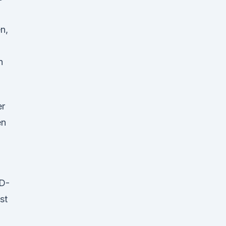
n,
n
er
en
D-
st