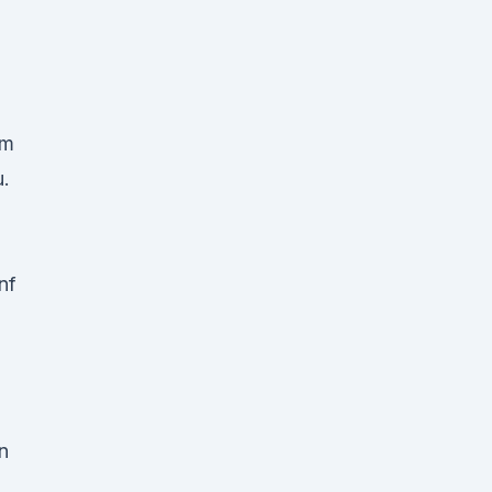
em
u.
nf
n