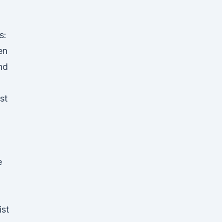
s:
en
nd
st
e
ist